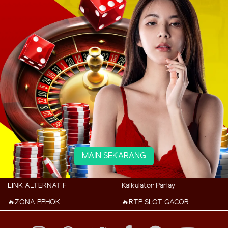
MAIN SEKARANG
LINK ALTERNATIF
Kalkulator Parlay
🔥ZONA PPHOKI
🔥RTP SLOT GACOR