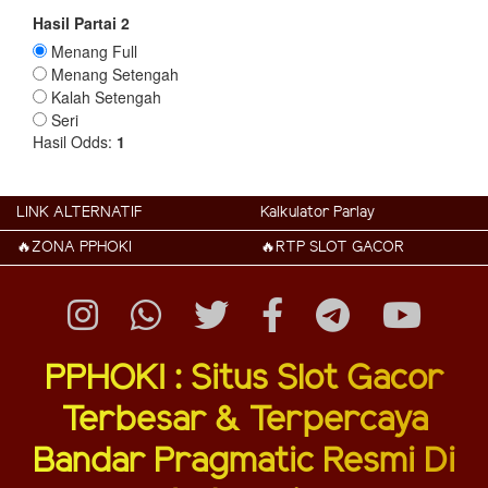
LINK ALTERNATIF
Kalkulator Parlay
🔥ZONA PPHOKI
🔥RTP SLOT GACOR
PPHOKI : Situs Slot Gacor
Terbesar & Terpercaya
Bandar Pragmatic Resmi Di