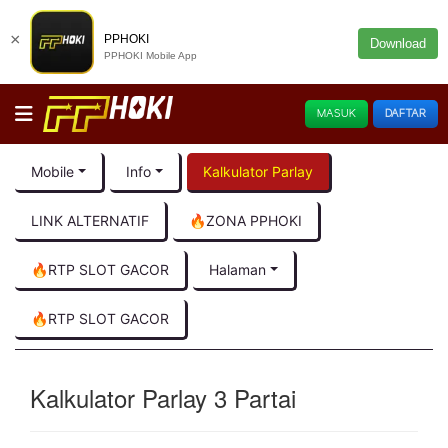
×
PPHOKI
Download
PPHOKI Mobile App
MASUK
DAFTAR
Mobile
Info
Kalkulator Parlay
LINK ALTERNATIF
🔥ZONA PPHOKI
🔥RTP SLOT GACOR
Halaman
🔥RTP SLOT GACOR