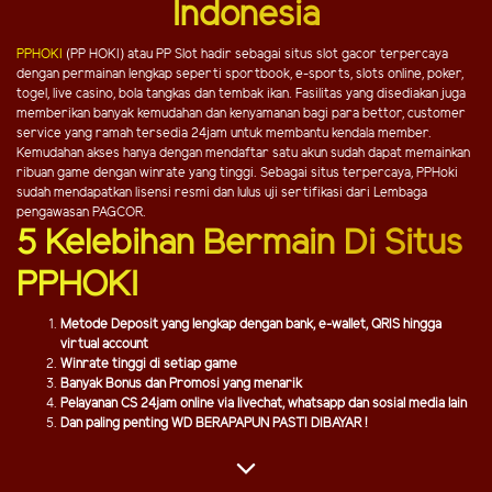
Indonesia
PPHOKI
(PP HOKI) atau PP Slot hadir sebagai situs slot gacor terpercaya
dengan permainan lengkap seperti sportbook, e-sports, slots online, poker,
togel, live casino, bola tangkas dan tembak ikan. Fasilitas yang disediakan juga
memberikan banyak kemudahan dan kenyamanan bagi para bettor, customer
service yang ramah tersedia 24jam untuk membantu kendala member.
Kemudahan akses hanya dengan mendaftar satu akun sudah dapat memainkan
ribuan game dengan winrate yang tinggi. Sebagai situs terpercaya, PPHoki
sudah mendapatkan lisensi resmi dan lulus uji sertifikasi dari Lembaga
pengawasan PAGCOR.
5 Kelebihan Bermain Di Situs
PPHOKI
Metode Deposit yang lengkap dengan bank, e-wallet, QRIS hingga
virtual account
Winrate tinggi di setiap game
Banyak Bonus dan Promosi yang menarik
Pelayanan CS 24jam online via livechat, whatsapp dan sosial media lain
Dan paling penting WD BERAPAPUN PASTI DIBAYAR !